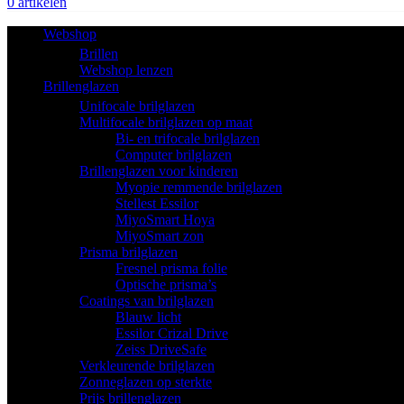
0
artikelen
Webshop
Brillen
Webshop lenzen
Brillenglazen
Unifocale brilglazen
Multifocale brilglazen op maat
Bi- en trifocale brilglazen
Computer brilglazen
Brillenglazen voor kinderen
Myopie remmende brilglazen
Stellest Essilor
MiyoSmart Hoya
MiyoSmart zon
Prisma brilglazen
Fresnel prisma folie
Optische prisma’s
Coatings van brilglazen
Blauw licht
Essilor Crizal Drive
Zeiss DriveSafe
Verkleurende brilglazen
Zonneglazen op sterkte
Prijs brillenglazen