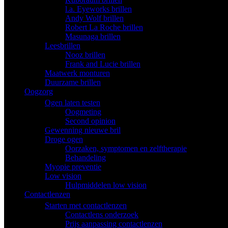
l.a. Eyeworks brillen
Andy Wolf brillen
Robert La Roche brillen
Masunaga brillen
Leesbrillen
Nooz brillen
Frank and Lucie brillen
Maatwerk monturen
Duurzame brillen
Oogzorg
Ogen laten testen
Oogmeting
Second opinion
Gewenning nieuwe bril
Droge ogen
Oorzaken, symptomen en zelftherapie
Behandeling
Myopie preventie
Low vision
Hulpmiddelen low vision
Contactlenzen
Starten met contactlenzen
Contactlens onderzoek
Prijs aanpassing contactlenzen