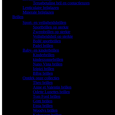
Terugbetaling bril en contactlenzen
Lenticulaire brilglazen
Minerale brilglazen
Brillen
Sport- en veiligheidsbrillen
Sportbrillen op sterkte
Zwembrillen op sterkte
Veiligheidsbril op sterkte
Bollé sportbrillen
Padel brillen
Baby- en kinderbrillen
Kinderbrillen
kinderzonnebrillen
Nano Vista brillen
Izipizi brillen
BBig brillen
Ontdek onze collecties
Theo brillen
Anne et Valentin brillen
Odette Lunettes brillen
Tom Ford brillen
Götti brillen
Etnia brillen
Woodys brillen
Kuboraum brillen