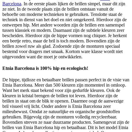
Barcelona
. In de eerste plaats lijken de brillen simpel, maar dit zijn
ze niet. In de tweede plaats zijn de brillen ontstaan vanuit de
behoefte om moderne technieken te gebruiken. Tenslotte staat de
techniek in dienst van het doel en niet omgekeerd. Hierdoor zijn de
ontwerpen hip. Met andere woorden zijn de brillen een samenspel
tussen klassiek en modern. Daarnaast zijn de subtiele kleuren zeer
bescheiden. Hierdoor zijn de hippe vormen nog chiquer. Je herkent
een beetje retro, maar de bril is toch modern. Bovendien zijn de
brillen zowel ruw als glad. Zodoende zijn de monturen speciaal
bestemd voor dragers met smaak. Kortom ware klasse wordt niet
uitgevonden want die moet je ontwikkelen.
Etnia Barcelona is 100% hip en ecologisch!
De hippe, tijdloze en betaalbare brillen passen perfect in de visie van
Etnia Barcelona. Meer dan 500 kleuren zijn momenteel in omloop.
Want het merk staat bekend voor zijn gedurfde kleuren. Ook de
kleuren in kristal brengen de brillen tot leven. Hierdoor zijn de
brillen in staat om de blik te openen. Daarmee oogt de aanwezige
bril visueel vrij licht. Onder andere is Etnia Barcelona zeer
milieubewust. Omdat ze natuurlijke en organische grondstoffen
gebruiken. Bijgevolg zijn de monturen volledig recycleerbaar.
Bovendien streven ze naar duurzame producten. Samengevat zijn de
brillen van Etnia Barcelona hip en betaalbaar. Dit is het model Etnia