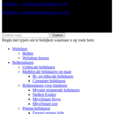
Oostende –
Nieuwpoortsesteenweg 150
Merelbeke –
Hundelgemsesteenweg 101C
Maison Lunettes BV - RPR - Ondernemingsrechtbank van Gent,
afdeling Oostende - BE0696733677 - Nieuwpoortsesteenweg 150
8400 Oostende.
Zoeken
Begin met typen om te bekijken waarnaar u op zoek bent.
Webshop
Brillen
Webshop lenzen
Brillenglazen
Unifocale brilglazen
Multifocale brilglazen op maat
Bi- en trifocale brilglazen
Computer brilglazen
Brillenglazen voor kinderen
Myopie remmende brilglazen
Stellest Essilor
MiyoSmart Hoya
MiyoSmart zon
Prisma brilglazen
Fresnel prisma folie