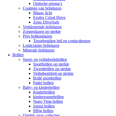
Optische prisma’s
Coatings van brilglazen
Blauw licht
Essilor Crizal Drive
Zeiss DriveSafe
Verkleurende brilglazen
Zonneglazen op sterkte
Prijs brillenglazen
Terugbetaling bril en contactlenzen
Lenticulaire brilglazen
Minerale brilglazen
Brillen
Sport- en veiligheidsbrillen
Sportbrillen op sterkte
Zwembrillen op sterkte
Veiligheidsbril op sterkte
Bollé sportbrillen
Padel brillen
Baby- en kinderbrillen
Kinderbrillen
kinderzonnebrillen
Nano Vista brillen
Izipizi brillen
BBig brillen
Ontdek onze collecties