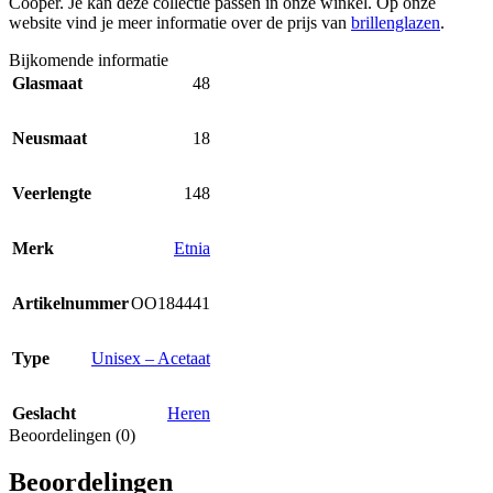
Cooper. Je kan deze collectie passen in onze winkel. Op onze
website vind je meer informatie over de prijs van
brillenglazen
.
Bijkomende informatie
Glasmaat
48
Neusmaat
18
Veerlengte
148
Merk
Etnia
Artikelnummer
OO184441
Type
Unisex – Acetaat
Geslacht
Heren
Beoordelingen (0)
Beoordelingen