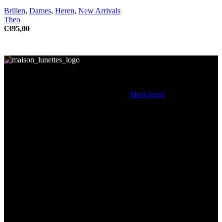
Brillen
,
Dames
,
Heren
,
New Arrivals
Theo
€
395,00
Maison Lunettes is een zelfstandige en gespecialiseerde opticien in
Oostende. Als contactlensspecialist, opticien en optometrist opteren
wij voor een persoonlijke benadering.. .
Meer lezen
Laatste Nieuws