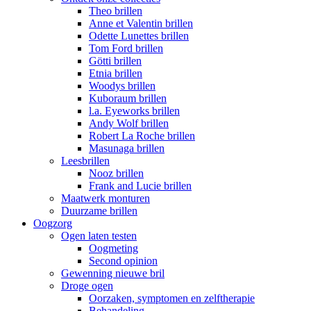
Theo brillen
Anne et Valentin brillen
Odette Lunettes brillen
Tom Ford brillen
Götti brillen
Etnia brillen
Woodys brillen
Kuboraum brillen
l.a. Eyeworks brillen
Andy Wolf brillen
Robert La Roche brillen
Masunaga brillen
Leesbrillen
Nooz brillen
Frank and Lucie brillen
Maatwerk monturen
Duurzame brillen
Oogzorg
Ogen laten testen
Oogmeting
Second opinion
Gewenning nieuwe bril
Droge ogen
Oorzaken, symptomen en zelftherapie
Behandeling