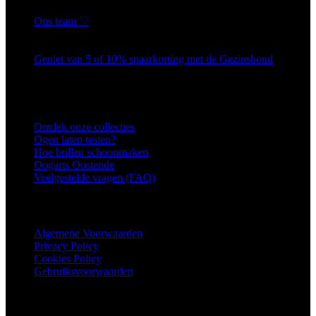
Ons team ♡
6 februari 2026
Geniet van 5 of 10% spaarkorting met de Gezinsbond
6 februari 2026
Service
Ontdek onze collecties
Ogen laten testen?
Hoe brillen schoonmaken
Oogarts Oostende
Veelgestelde vragen (FAQ)
Privacy Policy
Algemene Voorwaarden
Privacy Policy
Cookies Policy
Gebruiksvoorwaarden
Onze winkels